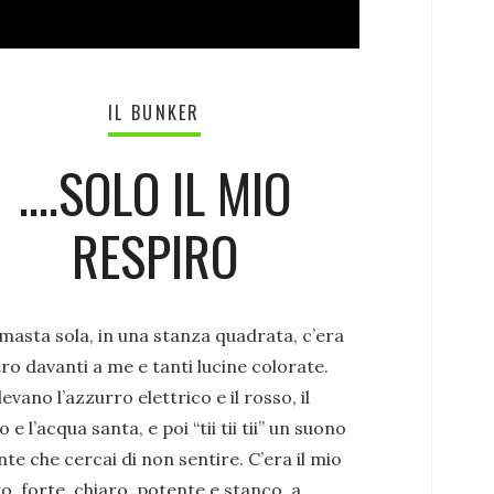
IL BUNKER
….SOLO IL MIO
RESPIRO
masta sola, in una stanza quadrata, c’era
ro davanti a me e tanti lucine colorate.
evano l’azzurro elettrico e il rosso, il
o e l’acqua santa, e poi “tii tii tii” un suono
te che cercai di non sentire. C’era il mio
o, forte, chiaro, potente e stanco, a