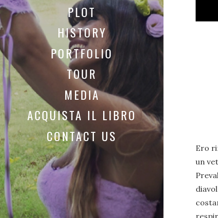
PLOT
HISTORY
PORTFOLIO
TOUR
MEDIA
ACQUISTA IL LIBRO
CONTACT US
Ero ri
un vet
Preval
diavol
costan
respir