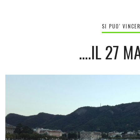
SI PUO' VINCE
….IL 27 M