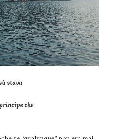
sù stava
principe che
che se “qualunque” non era mai.