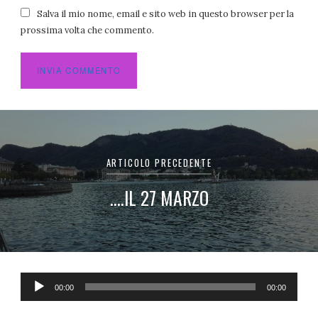
Salva il mio nome, email e sito web in questo browser per la
prossima volta che commento.
Navigazione
articoli
ARTICOLO PRECEDENTE
….IL 27 MARZO
Audio
00:00
00:00
Player